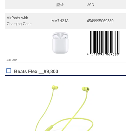
型番
JAN
AirPods with
MV7N2JA
4549995069389
Charging Case
AirPods
Beats Flex __¥9,800-