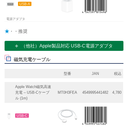
USB-A
電源アダプタ
★
・・推奨
（他社）Apple製品対応 USB-C電源アダプタ
磁気充電ケーブル
型番
JAN
税込
Apple Watch磁気高速
充電 – USB-Cケーブ
MT0H3FEA
4549995441482
4,780
ル (1m)
USB-C