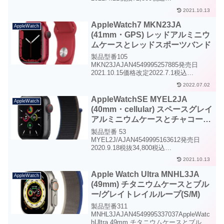
80,080AppleWatch6・cellular・40mm (ゴ
2021.10.13
ールドステンレススチールケースとディ
ープネイビースポーツバンド)...
AppleWatch7 MKN23JA
AppleWatch
(41mm・GPS) レッドアルミニウ
ムケースとレッドスポーツバンド
製品型番105
MKN23JAJAN4549995257885発売日
2021.10.15価格改定2022.7.1税込
58,800AppleWatch7 GPS 41mm レッド
2022.07.02
アルミニウムケースとレッドスポーツバ
ンドAppleWatch 7...
AppleWatchSE MYEL2JA
AppleWatch
(40mm・cellular) スペースグレイ
アルミニウムケースとチャコール
スポーツループ
製品型番 53
MYEL2J/AJAN4549995163612発売日
2020.9.18税抜34,800税込
38,280AppleWatchSE・cellular・40mm
2021.10.13
スペースグレイアルミニウムケースとチ
ャコールスポーツループAppl...
Apple Watch Ultra MNHL3JA
AppleWatch
(49mm) チタニウムケースとブル
ー/グレイトレイルループ(S/M)
製品型番311
MNHL3JAJAN4549995337037AppleWatc
hUltra 49mm チタニウムケースとブルー/