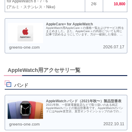
for AppleWatch 8・7・6
2年
10,800
(アルミ・ステンレス・Nike)
AppleCare+ for AppleWatch
AppleWatch用AppleCare＋の価格一覧およびサービス料を
まとめました。また、AppleCare＋の内容についても同じ
記事で読めるようにしています。万が一破損した場合、
AppleCare＋に入っていなかった場合の修理代も一部載せ
ております。
2026.07.17
greens-one.com
AppleWatch用アクセサリ一覧
バンド
AppleWatch バンド（2021年秋〜）製品型番表
2021年秋、一部家電量販店などで取り扱いのある純正
AppleWatchバンドの製品型番表です。AppleWatchのバン
ドにはApple直営店、直営オンラインショップのみでの取
り扱いのものも多いのでご注意ください。また数量限定色
などもあります。2022年秋価格改定で値段が変わっていま
す。
2022.10.11
greens-one.com