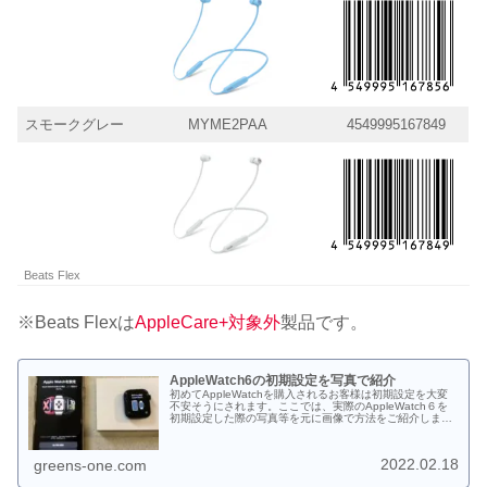
スモークグレー
MYME2PAA
4549995167849
Beats Flex
※Beats Flexは
AppleCare+対象外
製品です。
AppleWatch6の初期設定を写真で紹介
初めてAppleWatchを購入されるお客様は初期設定を大変
不安そうにされます。ここでは、実際のAppleWatch６を
初期設定した際の写真等を元に画像で方法をご紹介しま
す。Apple製品は画面に説明が出ますので、その指示に従
って操作いただければ非常に簡単に設定ができます。不安
がらずにチャレンジしてみてください。
2022.02.18
greens-one.com