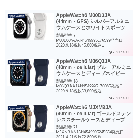
AppleWatch6 M00D3JA
AppleWatch
(44mm・GPS) シルバーアルミニ
ウムケースとホワイトスポーツバ
ンド
製品型番 7
M00D3J/AJAN4549995176599発売日
2020.9.18税抜45,800税込
50,380AppleWatch6 GPS 44mm シルバ
2021.10.13
ーアルミニウムケースとホワイトスポー
ツバンドAppleWatch6 GPS...
AppleWatch6 M06Q3JA
AppleWatch
(40mm・cellular) ブルーアルミニ
ウムケースとディープネイビース
ポーツバンド
製品型番 18
M06Q3J/AJAN4549995170085発売日
2020.9.18税抜53,800税込
59,180AppleWatch6・cellular・40mm (ブ
2021.10.13
ルーアルミニウムケースとディープネイ
ビースポーツバンド)Appl...
AppleWatch6 MJXM3JA
AppleWatch
(40mm・cellular) ゴールドステン
レススチールケースとディープネ
イビースポーツバンド
製品型番 71
MJXM3J/AJAN4549995245554発売日
2021.4.21税抜72,800税込