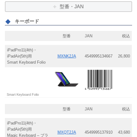
型番・JAN
キーボード
型番
JAN
税込
iPadPro11(4th)・
iPadAir(5th)用
MXNK2JA
4549995134667
26,800
Smart Keyboard Folio
Smart Keyboard Folio
型番
JAN
税込
iPadPro11(4th)・
iPadAir(5th)用
MXQT2JA
4549995137910
43,680
Magic Keyboard – ブラ