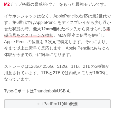
M2
チップ搭載の脅威的パワーをもった最強モデルです。
イヤホンジャックはなく、ApplePencilの対応は第2世代で
す。第6世代ではApplePencilをディスプレイから少し浮か
せた状態の時、
最大12mm離れた
ペン先から発せられる
電
磁信号をスクリーンが検知
。M2が即座に信号を解析し、
Apple Pencilの位置を３次元で特定します。それにより、
今まで以上に素早く反応します。Apple Pencilのあらゆる
体験が今まで以上に簡単になります。
ストレージは128Gと256G、512G、1TB、2TBの5種類が
用意されています。1TBと2TBでは内蔵メモリが16GBに
なっています。
Type-CポートはThunderbolt/USB 4。
iPadPro11(4th)概要