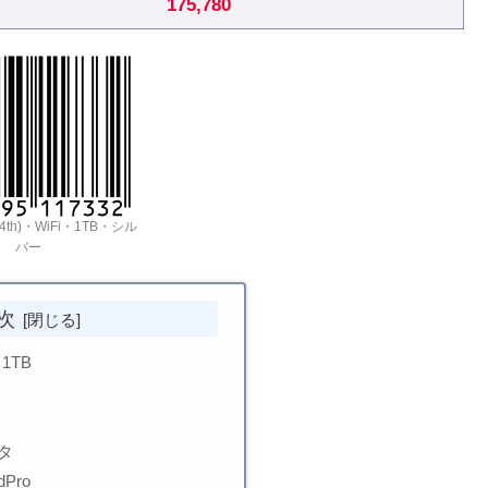
175,780
9(4th)・WiFi・1TB・シル
バー
次
i 1TB
タ
adPro