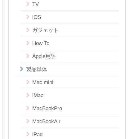
TV
iOS
ガジェット
How To
Apple用語
製品単体
Mac mini
iMac
MacBookPro
MacBookAir
iPad