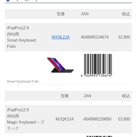
型番
JAN
税込
iPadPro12.9
(6th)用
MXNL2JA
4549995134674
32,800
Smart Keyboard
Folio
Smart Keyboard Folio
型番
JAN
税込
iPadPro12.9
(6th)用
MJQK3JA
4549995239850
53,800
Magic Keyboard – ブ
ラック