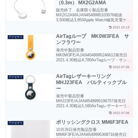
（0.3m） MX2G2AMA
販売終了 在庫限り製品型番
MX2G2AMAJAN4549995103076税抜
3,500税込3,850Apple Watch磁気充電ケー
ブル（0.3m）Apple Watch磁気充電ケー
2021.10.13
ブル（0.3m）midoriAppleWatchに付属...
AirTagループ MK0W3FEA サ
アクセサリ
ンフラワー
発売中製品型番
MK0W3FE/AJAN4549995246612発売日
2021.4.30税込4,780AirTagループ・サンフ
ラワーAirTagループサンフラワー軽くて
2022.07.06
耐久性に優れたポリウレタン製。AirTag
をあらゆるバッグにしっかり取...
AirTagレザーキーリング
アクセサリ
MHJ23FEA バルティックブル
ー
発売中製品型番
MHJ23FE/AJAN4549995196757発売日
2021.4.30税込5,580AirTagレザーキーリン
グ・バルティックブルーAirTagレザーキ
2022.07.06
ーリングバルティックブルー考え抜かれ
たデザインのレザーキーリングには、...
ポリッシングクロス MM6F3FEA
アクセサリ
10月26日発売製品型番
MM6F3FE/AJAN4549995308716発売日