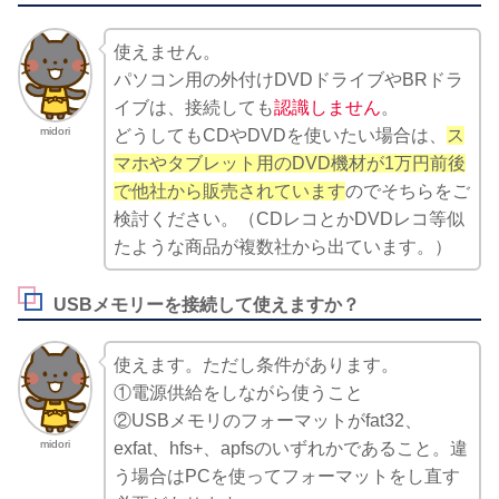
使えません。
パソコン用の外付けDVDドライブやBRドラ
イブは、接続しても
認識しません
。
midori
どうしてもCDやDVDを使いたい場合は、
ス
マホやタブレット用のDVD機材が1万円前後
で他社から販売されています
のでそちらをご
検討ください。（CDレコとかDVDレコ等似
たような商品が複数社から出ています。）
USBメモリーを接続して使えますか？
使えます。ただし条件があります。
①電源供給をしながら使うこと
②USBメモリのフォーマットがfat32、
midori
exfat、hfs+、apfsのいずれかであること。違
う場合はPCを使ってフォーマットをし直す