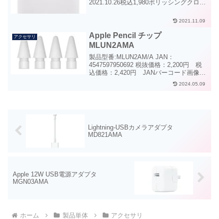
2021.10.26税込1,980ポリッシングクロス
ポリッシングクロス概要表面を傷つけな
い柔らかな素材で作られたポリッシング
2021.11.09
クロスは、Nano-textureガ...
Apple Pencil チップ
アクセサリ
MLUN2AMA
製品型番:MLUN2AM/A JAN：
4547597950692 税抜価格：2,200円 税
込価格：2,420円 JANバーコード画像
商品説明：ApplePencil（1st）、
2024.05.09
ApplePencil（２nd）用交換チップ4個入
り
Lightning-USBカメラアダプタ
MD821AMA
Apple 12W USB電源アダプタ
MGN03AMA
ホーム
製品単体
アクセサリ