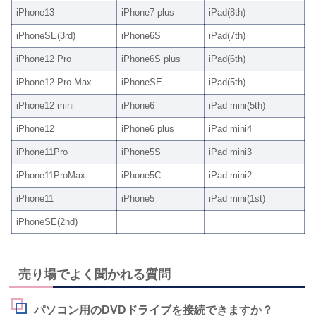
iPhone13
iPhone7 plus
iPad(8th)
iPhoneSE(3rd)
iPhone6S
iPad(7th)
iPhone12 Pro
iPhone6S plus
iPad(6th)
iPhone12 Pro Max
iPhoneSE
iPad(5th)
iPhone12 mini
iPhone6
iPad mini(5th)
iPhone12
iPhone6 plus
iPad mini4
iPhone11Pro
iPhone5S
iPad mini3
iPhone11ProMax
iPhone5C
iPad mini2
iPhone11
iPhone5
iPad mini(1st)
iPhoneSE(2nd)
売り場でよく聞かれる質問
パソコン用のDVDドライブを接続できますか？