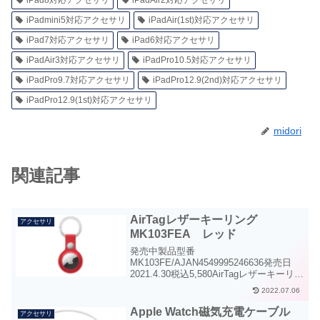
iPadmini5対応アクセサリ
iPadAir(1st)対応アクセサリ
iPad7対応アクセサリ
iPad6対応アクセサリ
iPadAir3対応アクセサリ
iPadPro10.5対応アクセサリ
iPadPro9.7対応アクセサリ
iPadPro12.9(2nd)対応アクセサリ
iPadPro12.9(1st)対応アクセサリ
midori
関連記事
AirTagレザーキーリング
アクセサリ
MK103FEA レッド
発売中製品型番
MK103FE/AJAN4549995246636発売日
2021.4.30税込5,580AirTagレザーキーリン
グ・レッドAirTagレザーキーリングレッ
2022.07.06
ド考え抜かれたデザインのレザーキーリ
ングには、最上質の素材が使われてい...
Apple Watch磁気充電ケーブル
アクセサリ