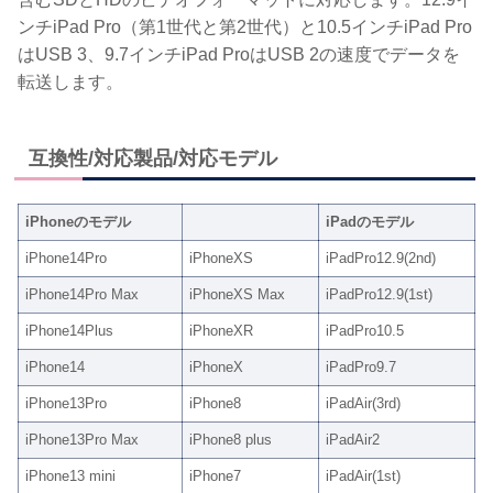
ンチiPad Pro（第1世代と第2世代）と10.5インチiPad Pro
はUSB 3、9.7インチiPad ProはUSB 2の速度でデータを
転送します。
互換性/対応製品/対応モデル
iPhoneのモデル
iPadのモデル
iPhone14Pro
iPhoneXS
iPadPro12.9(2nd)
iPhone14Pro Max
iPhoneXS Max
iPadPro12.9(1st)
iPhone14Plus
iPhoneXR
iPadPro10.5
iPhone14
iPhoneX
iPadPro9.7
iPhone13Pro
iPhone8
iPadAir(3rd)
iPhone13Pro Max
iPhone8 plus
iPadAir2
iPhone13 mini
iPhone7
iPadAir(1st)