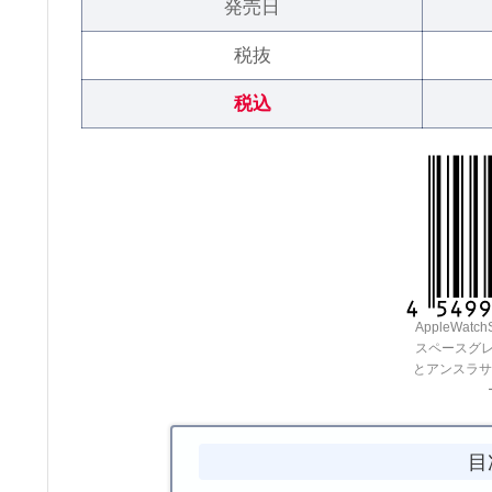
発売日
税抜
税込
AppleWatc
スペースグ
とアンスラサ
目