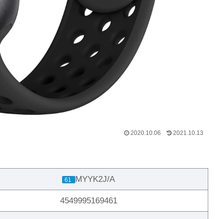
2020.10.06
2021.10.13
MYYK2J/A
61
4549995169461