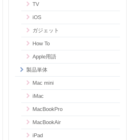
TV
iOS
ガジェット
How To
Apple用語
製品単体
Mac mini
iMac
MacBookPro
MacBookAir
iPad