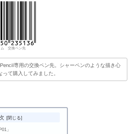
コム 交換ペン先
ePencil専用の交換ペン先。シャーペンのような描き心
なって購入してみました。
次
P01」