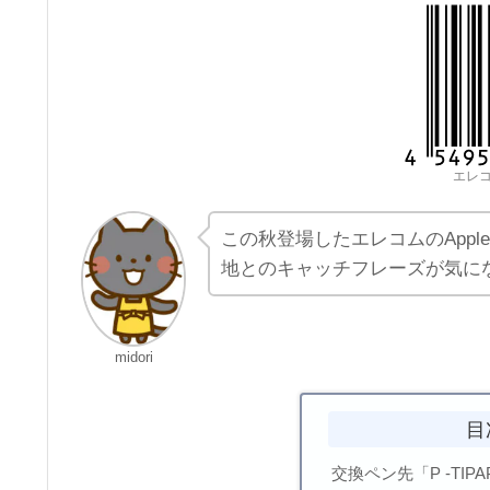
エレ
この秋登場したエレコムのAppl
地とのキャッチフレーズが気に
midori
目
交換ペン先「P -TIPA