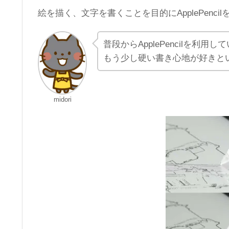
絵を描く、文字を書くことを目的にApplePenc
普段からApplePencilを
もう少し硬い書き心地が好きと
midori