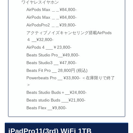
ワイヤレスイヤホン
AirPods Max ＿＿¥84,800-
AirPods Max ＿＿¥84,800-
AirPodsPro2 ＿＿¥39,800-
アクティブノイズキャンセリング搭載AirPods
４ __¥32,800-
AirPods 4 ___￥23,800-
Beats Studio Pro__¥49,800-
Beats Studio3 __ ¥47,800-
Beats Fit Pro __ 28,800円 (税込)
Powerbeats Pro __ ¥33,800- ＜在庫限りで終了
＞
Beats Studio Buds＋__¥24,800-
Beats studio Buds ___¥21,800-
Beats Flex __¥9,800-
iPadPro11(3rd) WiFi 1TB