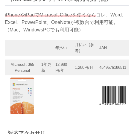
iPhoneやiPadでMicrosoft Officeを使うなら
コレ。Word、
Excel、PowerPoint、OneNoteが複数台で利用可能。
（Mac、WindowsPCでも利用可能）
月払い【参
年払い
JAN
考】
Microsoft 365
1年更
12,980
1,280円/月
4549576186511
Personal
新
円/年
対応アクセサリ