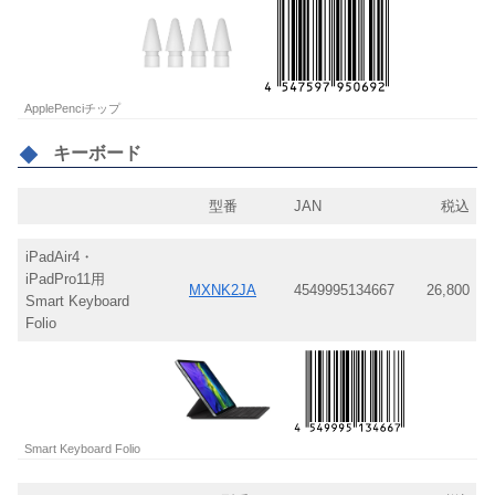
ApplePenciチップ
キーボード
型番
JAN
税込
iPadAir4・
iPadPro11用
MXNK2JA
4549995134667
26,800
Smart Keyboard
Folio
Smart Keyboard Folio