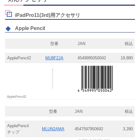
iPadPro11(3rd)用アクセサリ
Apple Pencil
型番
JAN
税込
ApplePencil2
MU8F2JA
4549995050042
19,880
ApplePencil2
型番
JAN
税込
ApplePencil
MLUN2AMA
4547597950692
3,280
チップ