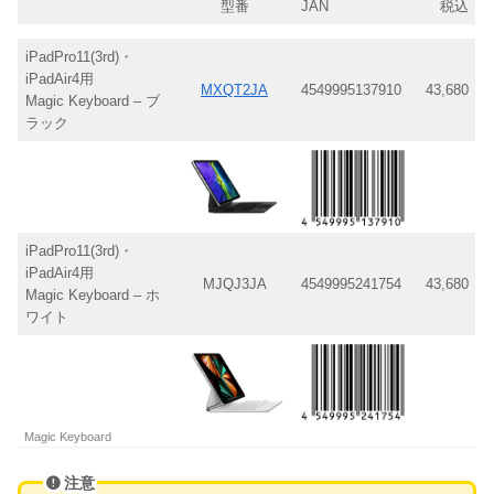
型番
JAN
税込
iPadPro11(3rd)・
iPadAir4用
MXQT2JA
4549995137910
43,680
Magic Keyboard – ブ
ラック
iPadPro11(3rd)・
iPadAir4用
MJQJ3JA
4549995241754
43,680
Magic Keyboard – ホ
ワイト
Magic Keyboard
注意