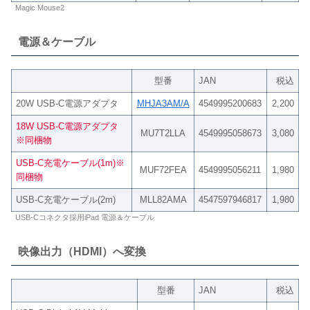
Magic Mouse2
電源＆ケーブル
型番
JAN
税込
20W USB-C電源アダプタ
MHJA3AM/A
4549995200683
2,200
18W USB-C電源アダプタ
MU7T2LLA
4549995058673
3,080
※同梱物
USB-C充電ケーブル(1m)※
MUF72FEA
4549995056211
1,980
同梱物
USB-C充電ケーブル(2m)
MLL82AMA
4547597946817
1,980
USB-Cコネクタ採用iPad 電源＆ケーブル
映像出力（HDMI）へ変換
型番
JAN
税込