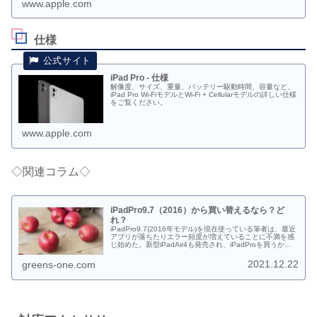
www.apple.com
仕様
iPad Pro - 仕様
解像度、サイズ、重量、バッテリー駆動時間、容量など、
iPad Pro Wi-FiモデルとWi-Fi + Cellularモデルの詳しい仕様
をご覧ください。
www.apple.com
◇関連コラム◇
iPadPro9.7（2016）から買い替えるなら？ど
れ？
iPadPro9.7(2016年モデル)を現在使っている筆者は、最近
アプリが落ちたりエラー頻度が増えていることに不満を感
じ始めた。新型iPadAir4も発売され、iPadProを買うか
iPadAir4を買うか。比較検討しながら、自分にとって一番
良いモデルへの買い替えを記事にしています。
2021.12.22
greens-one.com