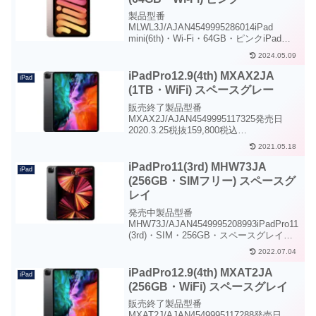
製品型番
MLWL3J/AJAN4549995286014iPad
mini(6th)・Wi-Fi・64GB・ピンクiPad
mini (6th) WiFi 64GBiPadminiが更にパワ
2024.05.09
フルでコンパクトに生まれ変わりまし
た。8.3インチ...
iPadPro12.9(4th) MXAX2JA
iPad
(1TB・WiFi) スペースグレー
販売終了製品型番
MXAX2J/AJAN4549995117325発売日
2020.3.25税抜159,800税込
175,780iPadPro12.9(4th)・WiFi・1TB・
2021.05.18
スペースグレイiPadPro12.9(4th) WiFi
1TB...
iPadPro11(3rd) MHW73JA
iPad
(256GB・SIMフリー) スペースグ
レイ
発売中製品型番
MHW73J/AJAN4549995208993iPadPro11
(3rd)・SIM・256GB・スペースグレイ
iPadPro11(3rd) SIMフリー 256GBiPadシ
2022.07.04
リーズのハイエンドクラスに位置する
iPadPro。...
iPadPro12.9(4th) MXAT2JA
iPad
(256GB・WiFi) スペースグレイ
販売終了製品型番
MXAT2J/AJAN4549995117288発売日