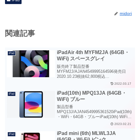
iPad
midori
関連記事
iPadAir 4th MYFM2JA (64GB・
iPad
WiFi) スペースグレイ
販売終了製品型番
MYFM2J/AJAN4549995164596発売日
2020.10.23税抜62,800税込
69,080iPadAir4th・WiFi・64GB・スペー
2022.03.17
スグレイiPadAir 4th WiFi 64GBiPadシリ
ーズのミ...
iPad(10th) MPQ13JA (64GB・
iPad
WiFi) ブルー
製品型番
MPQ13J/AJAN4549995361520iPad(10th)
・WiFi・64GB・ブルーiPad(10th) WiFi
64GBiPad(10th)は、iPadシリーズの中で
2023.02.21
も日本では小中学校などの子どもたちや
教育現場などを...
iPad mini (6th) MLWL3JA
iPad
(64GB・Wi-Fi) ピンク