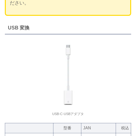
ださい。
USB 変換
USB-C-USBアダプタ
型番
JAN
税込