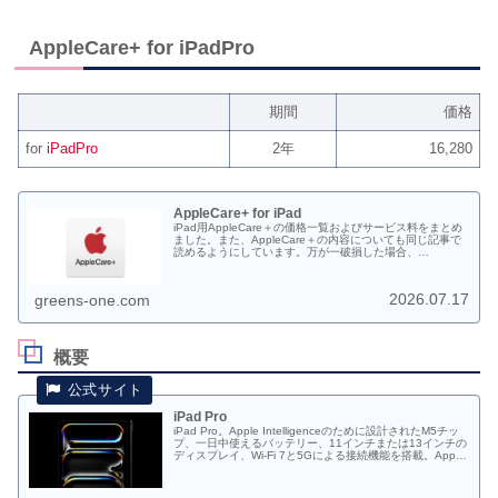
AppleCare+ for iPadPro
期間
価格
for
iPadPro
2年
16,280
AppleCare+ for iPad
iPad用AppleCare＋の価格一覧およびサービス料をまとめ
ました。また、AppleCare＋の内容についても同じ記事で
読めるようにしています。万が一破損した場合、
AppleCare＋に入っていなかった場合の修理代も一部載せ
ております。
2026.07.17
greens-one.com
概要
iPad Pro
iPad Pro。Apple Intelligenceのために設計されたM5チッ
プ、一日中使えるバッテリー、11インチまたは13インチの
ディスプレイ、Wi-Fi 7と5Gによる接続機能を搭載。Apple
Pencil Proも使えます。