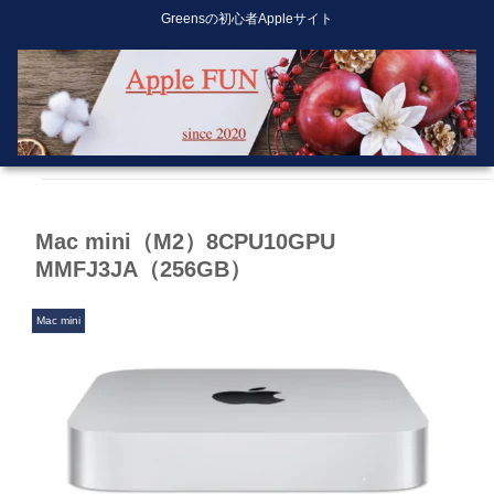
Greensの初心者Appleサイト
Mac mini（M2）8CPU10GPU
MMFJ3JA（256GB）
Mac mini