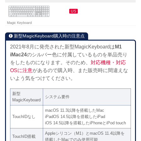
US
Magic Keyboard
新型MagicKeyboard購入時の注意点
2021年8月に発売された新型MagicKeyboardは
M1
iMac24
のシルバー色に付属しているものを単品売り
をしたものになります。そのため、
対応機種・対応
OSに注意
があるので購入時、また販売時に間違えな
いよう気をつけてください。
新型
システム要件
MagicKeyboard
macOS 11.3以降を搭載したMac
TouchIDなし
iPadOS 14.5以降を搭載したiPad
iOS 14.5以降を搭載したiPhoneとiPod touch
Appleシリコン（M1）とmacOS 11.4以降を
TouchID搭載
搭載したMacでのみ使用可能