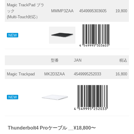
Magic TrackPad ブラ
ック
MMMP3ZAA
4549995303605
19,800
(Multi-Touch対応）
NEW
型番
JAN
税込
Magic Trackpad
MK2D3ZAA
4549995252033
16,800
NEW
Thunderbolt4 Proケーブル __¥18,800〜