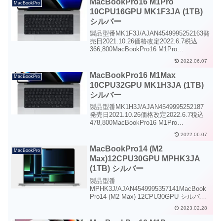
MacBookPro16 M1Pro
MacBookPro
10CPU16GPU MK1F3JA (1TB)
シルバー
製品型番MK1F3J/AJAN4549995252163発
売日2021.10.26価格改定2022.6.7税込
366,800MacBookPro16 M1Pro
10CPU16GPU(1TB) シルバー
2022.06.07
MacBookPro16史上最強のMa...
MacBookPro16 M1Max
MacBookPro
10CPU32GPU MK1H3JA (1TB)
シルバー
製品型番MK1H3J/AJAN4549995252187
発売日2021.10.26価格改定2022.6.7税込
478,800MacBookPro16 M1Pro
10CPU16GPU(1TB) シルバー
2022.06.07
MacBookPro16史上最強のMa...
MacBookPro14 (M2
MacBookPro
Max)12CPU30GPU MPHK3JA
(1TB) シルバー
製品型番
MPHK3J/AJAN4549995357141MacBook
Pro14 (M2 Max) 12CPU30GPU シルバー
MacBookPro14かつてないほどパワフル
2023.02.28
なのに電力効率に優れたMacBook Proに
進化しました。M2...