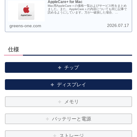
AppleCare+ for Mac
Mac用AppleCare＋の価格一覧およびサービス料をまとめ
ました。また、AppleCare＋の内容についても同じ記事で
読めるようにしています。万が一破損した場合、
AppleCare＋に入っていなかった場合の修理代も一部載せ
ておりますがMacの場合は、修理代につきましてはお見積
もりをお取りください。
2026.07.17
greens-one.com
仕様
チップ
ディスプレイ
メモリ
バッテリーと電源
ストレージ