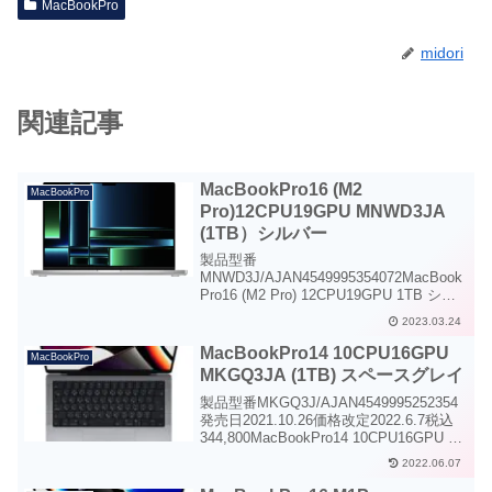
MacBookPro
midori
関連記事
MacBookPro16 (M2
MacBookPro
Pro)12CPU19GPU MNWD3JA
(1TB）シルバー
製品型番
MNWD3J/AJAN4549995354072MacBook
Pro16 (M2 Pro) 12CPU19GPU 1TB シル
バーMacBookPro16かつてないほどパワ
2023.03.24
フルなのに電力効率に優れたMacBook
Proに進化しまし...
MacBookPro14 10CPU16GPU
MacBookPro
MKGQ3JA (1TB) スペースグレイ
製品型番MKGQ3J/AJAN4549995252354
発売日2021.10.26価格改定2022.6.7税込
344,800MacBookPro14 10CPU16GPU ス
ペースグレイMacBookPro14史上最強の
2022.06.07
MacBook Pr...