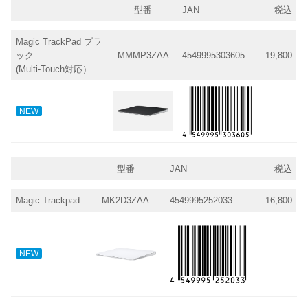
型番
JAN
税込
Magic TrackPad ブラ
ック
MMMP3ZAA
4549995303605
19,800
(Multi-Touch対応）
NEW
型番
JAN
税込
Magic Trackpad
MK2D3ZAA
4549995252033
16,800
NEW