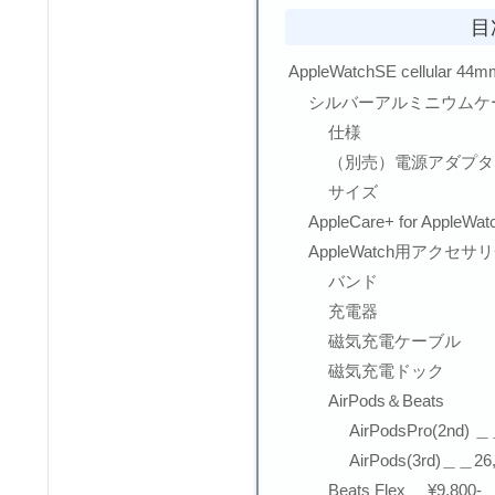
目
AppleWatchSE cellular 44m
シルバーアルミニウムケ
仕様
（別売）電源アダプタ
サイズ
AppleCare+ for AppleWat
AppleWatch用アクセサ
バンド
充電器
磁気充電ケーブル
磁気充電ドック
AirPods＆Beats
AirPodsPro(2nd
AirPods(3rd)＿＿
Beats Flex __¥9,800-