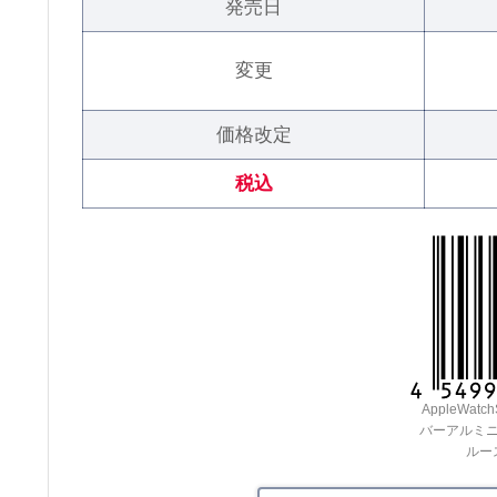
発売日
変更
価格改定
税込
AppleWatch
バーアルミ
ルー