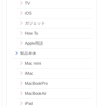
TV
iOS
ガジェット
How To
Apple用語
製品単体
Mac mini
iMac
MacBookPro
MacBookAir
iPad