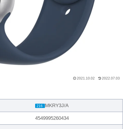
2021.10.02
2022.07.03
MKRY3J/A
216
4549995260434