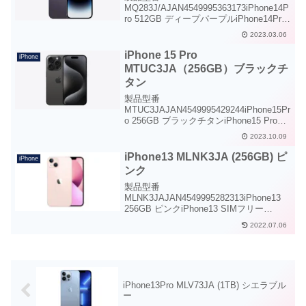
MQ283J/AJAN4549995363173iPhone14P
ro 512GB ディープパープルiPhone14Pro
SIMフリー 512GBディープパープル仕様
2023.03.06
AppleCare+ for iPhone14Pro型番税込価
格...
iPhone 15 Pro
iPhone
MTUC3JA（256GB）ブラックチ
タン
製品型番
MTUC3JAJAN4549995429244iPhone15Pr
o 256GB ブラックチタンiPhone15 Pro
SIMフリー 256GBブラックチタン注意電
2023.10.09
源アダプタ・イヤホンマイクは付属して
いません。別途ご購入ください。...
iPhone13 MLNK3JA (256GB) ピ
iPhone
ンク
製品型番
MLNK3JAJAN4549995282313iPhone13
256GB ピンクiPhone13 SIMフリー
256GBピンク仕様iPhone13用アクセサリ
2022.07.06
一覧
iPhone13Pro MLV73JA (1TB) シエラブル
ー