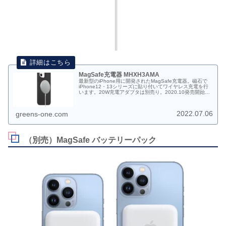
MagSafe充電器 MHXH3AMA
最新型のiPhone用に開発されたMagSafe充電器。磁石で
iPhone12・13シリーズに貼り付いてワイヤレス充電を行
います。20W充電アダプタは別売り。2020.10発売開始。
MHXH3AM/A JAN:4549995208351 税込価格：6,180円
2022.07.06
greens-one.com
（別売）MagSafe バッテリーパック