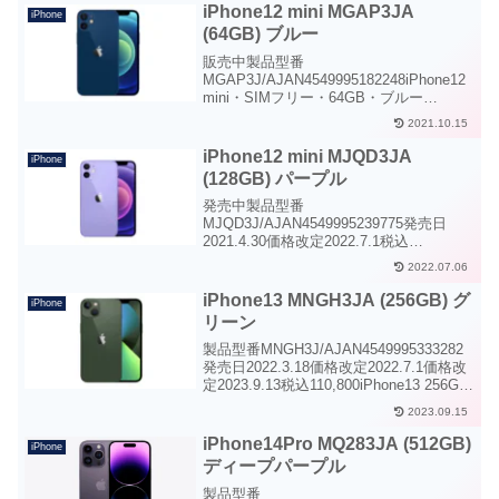
iPhone12 mini MGAP3JA
iPhone
(64GB) ブルー
販売中製品型番
MGAP3J/AJAN4549995182248iPhone12
mini・SIMフリー・64GB・ブルー
iPhone12 mini SIMフリー 64GBブルー仕
2021.10.15
様ディスプレイサイズ5.4インチ解像度
2,340 x 1,08...
iPhone12 mini MJQD3JA
iPhone
(128GB) パープル
発売中製品型番
MJQD3J/AJAN4549995239775発売日
2021.4.30価格改定2022.7.1税込
94,800iPhone12 mini・SIMフリー・
2022.07.06
128GB・パープルiPhone12 mini SIMフリ
ー 128GB...
iPhone13 MNGH3JA (256GB) グ
iPhone
リーン
製品型番MNGH3J/AJAN4549995333282
発売日2022.3.18価格改定2022.7.1価格改
定2023.9.13税込110,800iPhone13 256GB
グリーンiPhone13 SIMフリー 256GBグリ
2023.09.15
ーン仕様...
iPhone14Pro MQ283JA (512GB)
iPhone
ディープパープル
製品型番