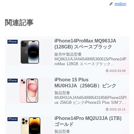
midori
関連記事
iPhone14ProMax MQ963JA
iPhone
(128GB) スペースブラック
販売中製品型番
MQ963J/AJAN4549995360615iPhone14P
roMax 128GB スペースブラック
iPhone14ProMax SIMフリー 128GBスペ
2023.03.09
ースブラック仕様AppleCare+ for
iPhone14...
iPhone 15 Plus
iPhone
MU0H3JA（256GB）ピンク
製品型番
MU0H3JAJAN4549995431858iPhone15Pl
us 256GB ピンクiPhone15 Plus SIMフリ
ー 256GBピンク注意電源アダプタ・イヤ
2023.10.11
ホンマイクは付属していません。別途ご
購入ください。付属のケーブ...
iPhone14Pro MQ2U3JA (1TB)
iPhone
ゴールド
製品型番