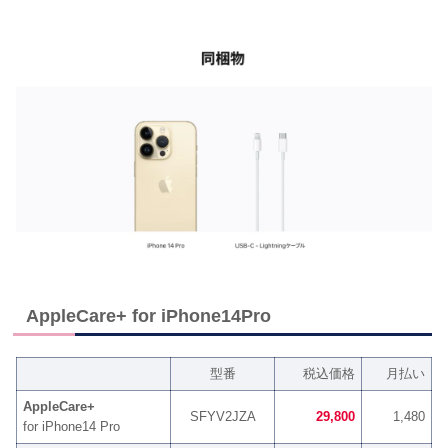
AppleCare+ for iPhone14Pro
型番
税込価格
月払い
AppleCare+
SFYV2JZA
29,800
1,480
for iPhone14 Pro