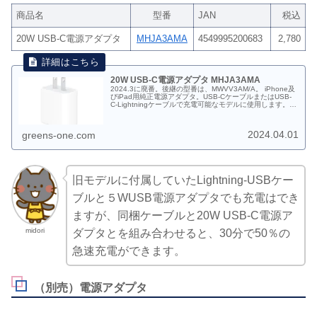
商品名
型番
JAN
税込
20W USB-C電源アダプタ
MHJA3AMA
4549995200683
2,780
20W USB-C電源アダプタ MHJA3AMA
2024.3に廃番。後継の型番は、MWVV3AM/A。 iPhone及
びiPad用純正電源アダプタ。USB-CケーブルまたはUSB-
C-Lightningケーブルで充電可能なモデルに使用します。
2020.10.14〜2024.3（在庫終了次第販売終了）。
MHJA3AM/A JAN:4549995200683 税込価格：2,780円
2024.04.01
greens-one.com
旧モデルに付属していたLightning-USBケー
ブルと５WUSB電源アダプタでも充電はでき
ますが、同梱ケーブルと20W USB-C電源ア
midori
ダプタとを組み合わせると、30分で50％の
急速充電ができます。
（別売）電源アダプタ