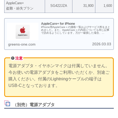
AppleCare+
SG422JZA
31,800
1,600
盗難・紛失プラン
AppleCare+ for iPhone
iPhone用AppleCare＋の価格一覧およびサービス料をまと
めました。また、AppleCare＋の内容についても同じ記事
で読めるようにしています。万が一破損した場合、
AppleCare＋に入っていなかった場合の修理代も一部載せ
ております。
2026.03.03
greens-one.com
注意
電源アダプタ・イヤホンマイクは付属していません。
今お使いの電源アダプタをご利用いただくか、別途ご
購入ください。付属のLightningケーブルの端子は
USB-Cとなっております。
（別売）電源アダプタ