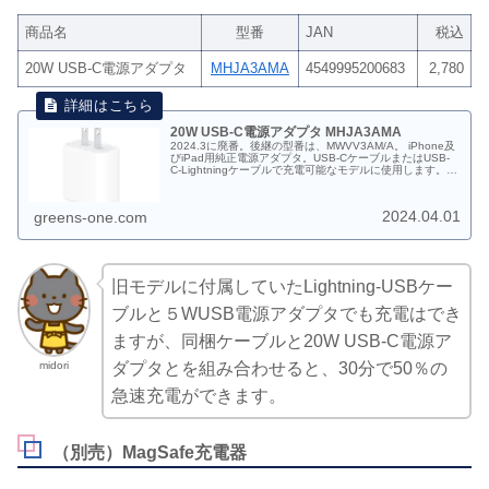
商品名
型番
JAN
税込
20W USB-C電源アダプタ
MHJA3AMA
4549995200683
2,780
20W USB-C電源アダプタ MHJA3AMA
2024.3に廃番。後継の型番は、MWVV3AM/A。 iPhone及
びiPad用純正電源アダプタ。USB-CケーブルまたはUSB-
C-Lightningケーブルで充電可能なモデルに使用します。
2020.10.14〜2024.3（在庫終了次第販売終了）。
MHJA3AM/A JAN:4549995200683 税込価格：2,780円
2024.04.01
greens-one.com
旧モデルに付属していたLightning-USBケー
ブルと５WUSB電源アダプタでも充電はでき
ますが、同梱ケーブルと20W USB-C電源ア
midori
ダプタとを組み合わせると、30分で50％の
急速充電ができます。
（別売）MagSafe充電器