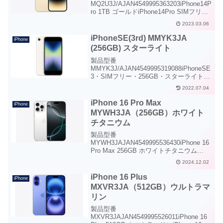
MQ2U3J/AJAN4549995363203iPhone14P
ro 1TB ゴールドiPhone14Pro SIMフリー
1TBゴールド仕様AppleCare+ for
2023.03.06
iPhone14Pro型番税込価格月払い
AppleCare...
iPhoneSE(3rd) MMYK3JA
iPhone
(256GB) スターライト
製品型番
MMYK3J/AJAN4549995319088iPhoneSE
3・SIMフリー・256GB・スターライト
iPhoneSE(3rd) SIMフリー
2022.07.04
256GBiPhoneSE(3rd)は前モデルのマイナ
ーチェンジモデルとなります。周...
iPhone 16 Pro Max
iPhone
MYWH3JA（256GB）ホワイト
チタニウム
製品型番
MYWH3JAJAN4549995536430iPhone 16
Pro Max 256GB ホワイトチタニウム
iPhone 16 Pro Max SIMフリー 256GB
2024.12.02
ホワイトチタニウムThunderbolt ケーブル
midor...
iPhone 16 Plus
iPhone
MXVR3JA（512GB）ウルトラマ
リン
製品型番
MXVR3JAJAN4549995526011iPhone 16