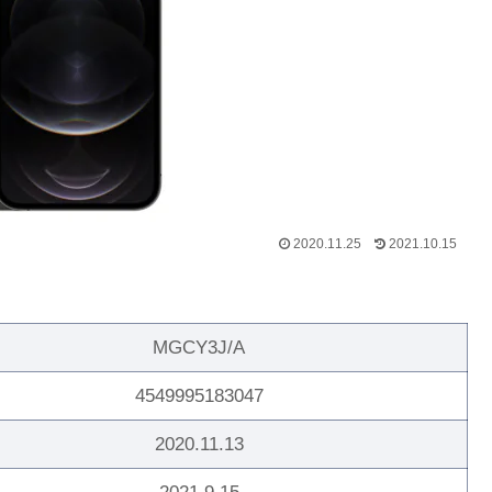
2020.11.25
2021.10.15
MGCY3J/A
4549995183047
2020.11.13