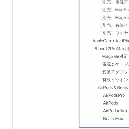
（別売）電源ア
（別売）MagSa
（別売）MagS
（別売）有線イ
（別売）ワイヤ
AppleCare+ for iP
iPhone12Pro
MagSafe
電源＆ケーブ
変換アダプタ
有線イヤホン
AirPods＆Beats
AirPodsPro 
AirPods
AirPods(3rd
Beats Flex _