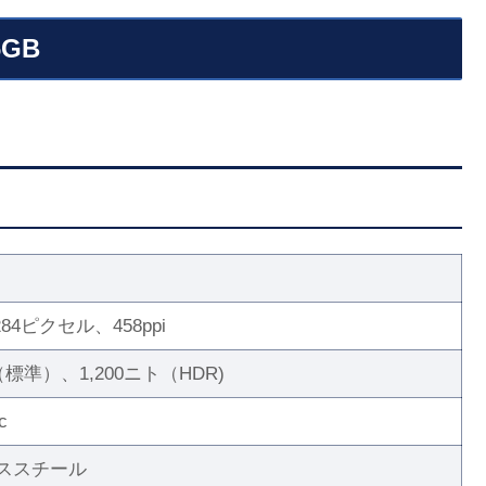
6GB
チ
,284ピクセル、458ppi
（標準）、1,200ニト（HDR)
c
ススチール