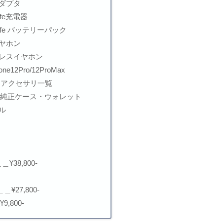
ダプタ
fe充電器
afe バッテリーパック
ヤホン
レスイヤホン
hone12Pro/12ProMax
Max用アクセサリ一覧
対応 純正ケース・ウォレット
ル
＿＿¥38,800-
)＿＿¥27,800-
_¥9,800-