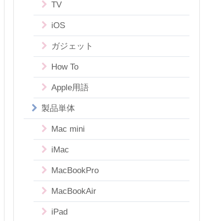
TV
iOS
ガジェット
How To
Apple用語
製品単体
Mac mini
iMac
MacBookPro
MacBookAir
iPad