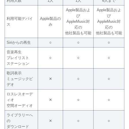
利用人数
1人
1人
6人まで
Apple製品およ
Apple製品およ
び
び
利用可能デバイ
Apple製品の
AppleMusic対
AppleMusic対
ス
み
応の
応の
他社製品も可能
他社製品も可能
Siriからの再生
○
○
○
音楽再生
プレイリスト
○
○
○
ステーション
歌詞表示
ミュージックビ
✕
○
○
デオ
ロスレスオーデ
ィオ
✕
○
○
空間オーディオ
ライブラリーへ
の
✕
○
○
ダウンロード