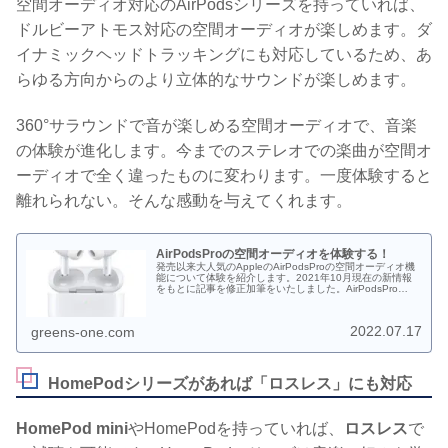
空間オーディオ対応のAirPodsシリーズを持っていれば、
ドルビーアトモス対応の空間オーディオが楽しめます。ダ
イナミックヘッドトラッキングにも対応しているため、あ
らゆる方向からのより立体的なサウンドが楽しめます。
360°サラウンドで音が楽しめる空間オーディオで、音楽
の体験が進化します。今までのステレオでの楽曲が空間オ
ーディオで全く違ったものに変わります。一度体験すると
離れられない。そんな感動を与えてくれます。
AirPodsProの空間オーディオを体験する！
発売以来大人気のAppleのAirPodsProの空間オーディオ機
能について体験を紹介します。2021年10月現在の新情報
をもとに記事を修正加筆をいたしました。AirPodsPro
¥30,580-(税込)2019年10月28日発売のノイズキャンセリ
ング機能付き完全ワイヤレスイヤホン。
2022.07.17
greens-one.com
HomePodシリーズがあれば「ロスレス」にも対応
HomePod mini
やHomePodを持っていれば、
ロスレス
で