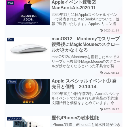
Appleイベント速報②
Mac
MacBookAir-2020.11
2020年11月11日Appleスペシャルイベン
トで発表されたMacBookAirについて、速
報で報告いたします。Appleシリコン搭
載、初のモデルMacBookAirは今までの
2020.11.14
MacBookAirとは全く違う高性能で省電力
なモデルに生まれ変わっています。
macOS12 Montereyでスリープ
Mac
復帰後にMagicMouseのスクロー
ルがきかなくなる
macOS12のMontereyを搭載したMacでス
リープから復帰後MagicMouseのスクロー
ルが効かなくなるといった不具合が発生
しています。再起動などで一旦治って
2022.05.12
も、スリープから復帰するとまた同じよ
うな症状が繰り返されます。マウス側の
Apple スペシャルイベント① 発
iPhone
故障と勘違いして慌てて購入し直さない
売日と価格 20.10.14.
よう注意してください。
2020年10月14日午前2時。Appleスペシャ
ルイベントで発表された新商品の予約注
文開始日と価格をまとめています。今回
発表された新商品は、新型iPhone12、
2020.10.22
iPhone12mini、iPhone12Pro、
iPhone12ProMAX、そしてHomePod mini
歴代iPhoneの耐水性能
ガジェット
です。
iPhone7以降、iPhoneにも耐水性能がつき