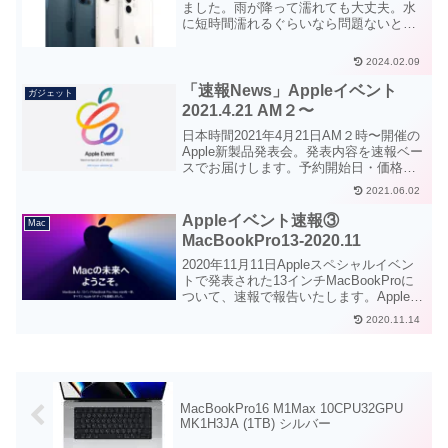
ました。雨が降って濡れても大丈夫。水
に短時間濡れるぐらいなら問題ないとい
った状況になりました。iPhone7以降の耐
水性能についてAppleの公式サイトからの
2024.02.09
情報を元に一覧にしています。
「速報News」Appleイベント
ガジェット
2021.4.21 AM２〜
日本時間2021年4月21日AM２時〜開催の
Apple新製品発表会。発表内容を速報ベー
スでお届けします。予約開始日・価格な
ど。
2021.06.02
Appleイベント速報③
Mac
MacBookPro13-2020.11
2020年11月11日Appleスペシャルイベン
トで発表された13インチMacBookProに
ついて、速報で報告いたします。Appleシ
リコン搭載によってい13インチMacBook
2020.11.14
Pro（２P）がパワフルに生まれ変わって
います。
MacBookPro16 M1Max 10CPU32GPU
MK1H3JA (1TB) シルバー