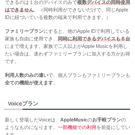
できるのは１台のデバイスのみで
複数デバイスの同時使用
はできません
。（同時利用ができないだけで、同じApple
IDに紐づいている複数の端末で利用できます。）
ファミリープラン
にすると、他のApple IDで利用している
家族も自由に使用でき、
同時に利用できるデバイスも６台
にまで増えます。家族で二人以上がApple Musicを利用し
たい場合は、迷わずファミリープランに加入する方がお得
です。
利用人数のみの違い
で、個人プランもファミリープランも
全ての機能が使えます
。
Voiceプラン
新しく登場したVoiceは、
AppleMusic
の
お手軽プラン
の
ようなものになります。
一部機能での利用
を前提にしてい
ます。