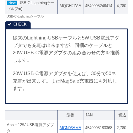
USB-C-Lightningケー
New
MQGH2ZAA
4549995246414
4,780
ブル(2m)
USB-C-Lightningケーブル
従来のLightning-USBケーブルと5W USB電源アダ
プタでも充電は出来ますが、同梱のケーブルと
20W USB-C電源アダプタの組み合わせの方を推奨
します。
20W USB-C電源アダプタを使えば、30分で50％
充電が出来ます。またMagSafe充電器にも対応し
ます。
型番
JAN
税込
Apple 12W USB電源アダプ
MGN03AMA
4549995183368
2,780
タ