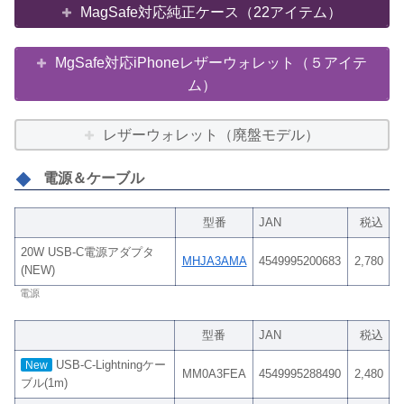
MagSafe対応純正ケース（22アイテム）
MgSafe対応iPhoneレザーウォレット（５アイテ
ム）
レザーウォレット（廃盤モデル）
電源＆ケーブル
型番
JAN
税込
20W USB-C電源アダプタ
MHJA3AMA
4549995200683
2,780
(NEW)
電源
型番
JAN
税込
USB-C-Lightningケー
New
MM0A3FEA
4549995288490
2,480
ブル(1m)