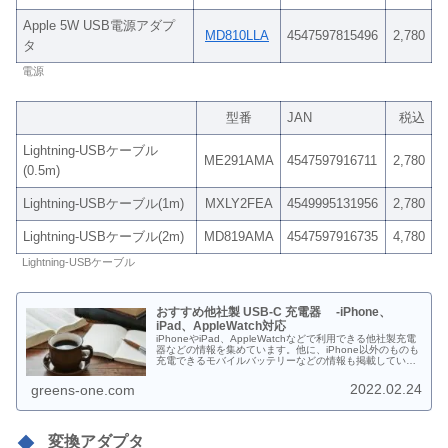
Apple 5W USB電源アダプ
MD810LLA
4547597815496
2,780
タ
電源
型番
JAN
税込
Lightning-USBケーブル
ME291AMA
4547597916711
2,780
(0.5m)
Lightning-USBケーブル(1m)
MXLY2FEA
4549995131956
2,780
Lightning-USBケーブル(2m)
MD819AMA
4547597916735
4,780
Lightning-USBケーブル
おすすめ他社製 USB-C 充電器 -iPhone、
iPad、AppleWatch対応
iPhoneやiPad、AppleWatchなどで利用できる他社製充電
器などの情報を集めています。他に、iPhone以外のものも
充電できるモバイルバッテリーなどの情報も掲載していま
す。
2022.02.24
greens-one.com
変換アダプタ