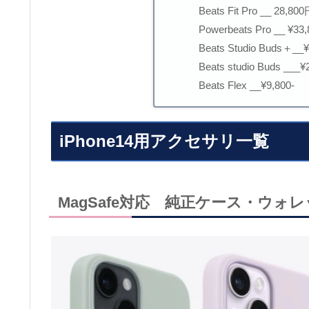
Beats Fit Pro __ 28,8
Powerbeats Pro __
Beats Studio Buds＋__¥
Beats studio Buds ___¥
Beats Flex __¥9,800-
iPhone14用アクセサリ一覧
MagSafe対応 純正ケース・ウォ