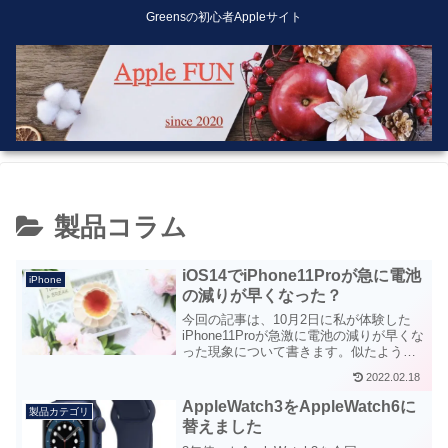
Greensの初心者Appleサイト
製品コラム
iOS14でiPhone11Proが急に電池
iPhone
の減りが早くなった？
今回の記事は、10月2日に私が体験した
iPhone11Proが急激に電池の減りが早くな
った現象について書きます。似たような
体験をされた方は、解決法も載せていま
2022.02.18
すので参考にしてください。
AppleWatch3をAppleWatch6に
製品カテゴリ
替えました