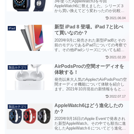
3年使ったAppleWatch3を今回
AppleWatch6に替えました。シリーズ３
から買い換えてどう変わったのか比較を
交えながら体感についてレポートしま
2021.06.04
す。
新型 iPad 8 登場。iPad 7と比べ
iPad
て買いなのか？
2020年9月に発売された新型iPad8とその
前のモデルであるiPad7についての考察で
す。その他iPadシリーズについても紹介
説明しています。購入等の参考にどう
2021.02.20
ぞ。
AirPodsProの空間オーディオを
製品カテゴリ
体験する！
発売以来大人気のAppleのAirPodsProの空
間オーディオ機能について体験を紹介し
ます。2021年10月現在の新情報をもとに
記事を修正加筆をいたしました。
2022.07.17
AirPodsPro ¥30,580-(税込)2019年10月28
日発売のノイズキャンセリング機能付き
AppleWatch6はどう進化したの
製品カテゴリ
完全ワイヤレスイヤホン。
か？
2020年9月16日のApple Eventで発表され
た新型AppleWatch。その中でも順当に進
化したAppleWatch６についてどう進化し
たのかをAppleWatchの基本機能を含めて